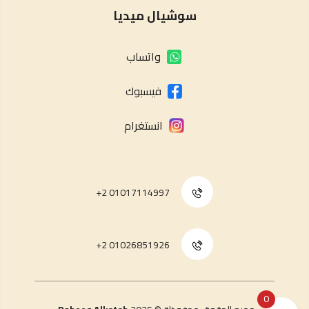
سوشيال ميديا
واتساب
فيسبوك
انستغرام
01017114997 2+
01026851926 2+
0