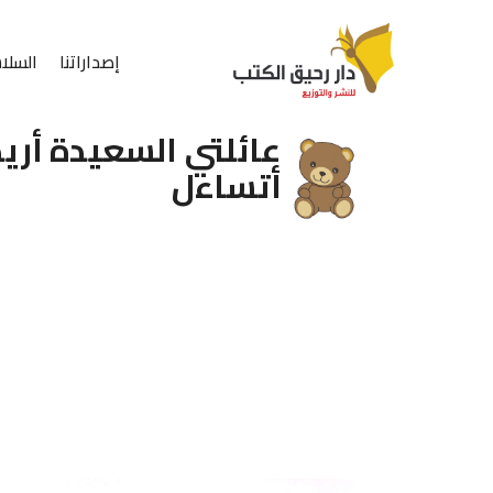
إصداراتنا
السلا
عائلتي السعيدة أريد ا
أتساءل