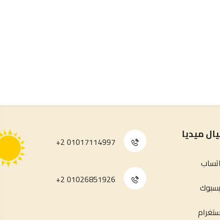
ل ميديا
01017114997 2+
تساب
01026851926 2+
سبوك
ستغرام