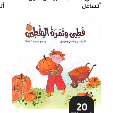
أتساءل
أ
20