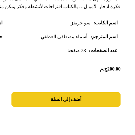
فكرة ادخار الأموال… بالكتاب اقتراحات لأنشطة وفكر يمكن منا
اسم الكاتب:
سو جريفز
اس
اسم المترجم:
أسماء مصطفى العطفي
حج
عدد الصفحات:
28 صفحة
200.00
ج.م
أضف إلى السلة