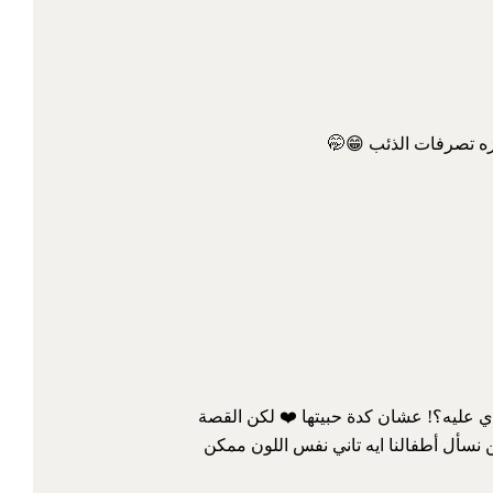
ه تصرفات الذئب 😁🤭
عدي عليه؟! عشان كدة حبيتها ❤️ لكن القصة
 نسأل أطفالنا ايه تاني نفس اللون ممكن