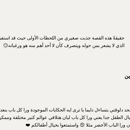
حقيقةً هذه القصة جذبت صغيري من اللحظات الأولى حيث قد استفز
الذي لا يشعر بمن حوله ويتصرف كأن لا أحد أهم منه هو ورغباته😏
ين
حد دلوقتي بتساءل دايما يا ترى ايه الحكايات الموجودة ورا كل باب بن
ال الطفل جدا يعني ورا كل باب ليان هتلاقي عوالم كتير مختلفة وممكن
 ورا الباب الأخضر مثلا 😍 واستمتعوا بخيال أطفالكم ❤️