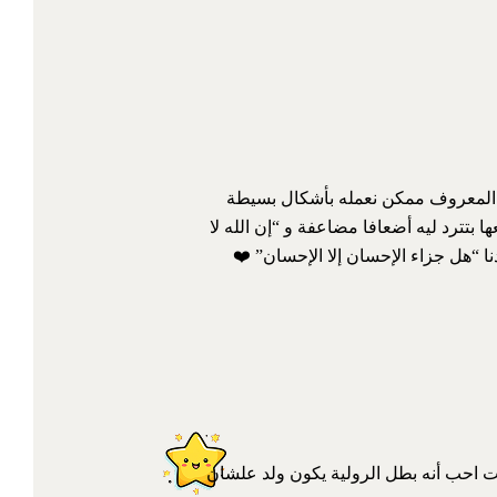
 🥹 وتعرفيه من خلال القصة إن المعروف ممكن نعمله بأشكال بسيطة
بيبيعها بتترد ليه أضعافا مضاعفة و “إن الله لا
ا “هل جزاء الإحسان إلا الإحسان” ❤️
ت احب أنه بطل الرولية يكون ولد علشان