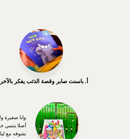
أ. باسنت صابر وقصة الذئب يفكر بالآخر
وانا صغيرة ول
أصلا بتنمي خي
نشوفه مع ليان