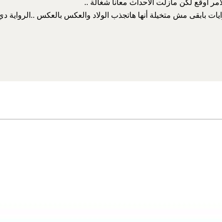
أمر أوقع لكن مازلت الأحداث معانا شغالة ..
يات بابقى مش متخيلة أنها هاتجذب الولاد والعكس بالعكس ..الرواية دي 