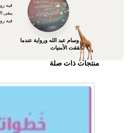
فيه رو
يبقى ال
فيه روا
د. وسام عبد الله ورواية عندما
تحققت الأمنيات
منتجات ذات صلة