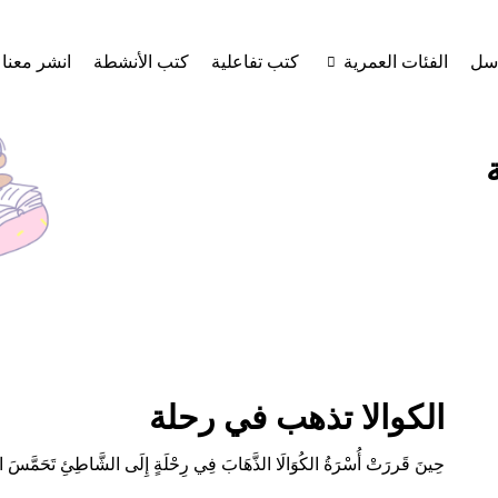
اسل
الفئات العمرية
كتب تفاعلية
كتب الأنشطة
انشر معنا
الكوالا تذهب في رحلة
حِينَ قَررَتْ أُسْرَةُ الكُوَالَا الذَّهَابَ فِي رِحْلَةٍ إِلَى الشَّاطِئِ تَحَمَّسَ الجَم