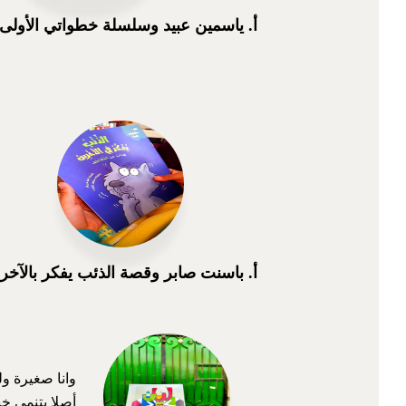
أ. ياسمين عبيد وسلسلة خطواتي الأولى
أ. باسنت صابر وقصة الذئب يفكر بالآخر
وانا صغيرة ول
أصلا بتنمي خي