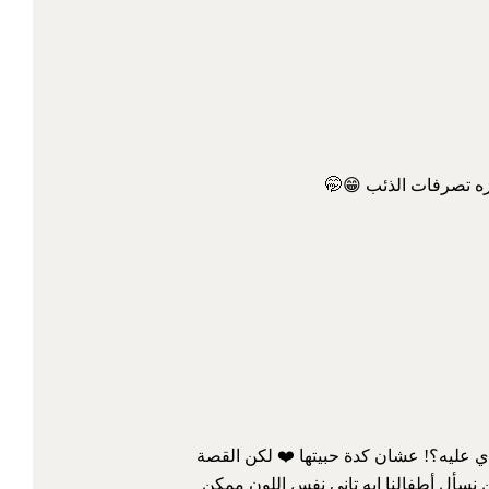
ه تصرفات الذئب 😁🤭
عدي عليه؟! عشان كدة حبيتها ❤️ لكن القصة
 نسأل أطفالنا ايه تاني نفس اللون ممكن