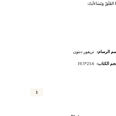
َهَا القَلَقُ وَتَسَاءَلَتْ:
م الرسام:
تريفور دنتون
م الكتاب:
23.6*19.5
كمية
الكوالا
تذهب
في