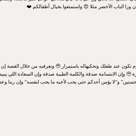
 ورا الباب الأخضر مثلا 😍 واستمتعوا بخيال أطفالكم ❤️
القصة دي لازم تكون عند طفلك وتحكيهاله باستمرار
وجميلة ومؤثرة 🥹 وإن الابتسامة صدقة والكلمة الطيبة صدقة وإن السعادة اللي 
حسنين” و”لا يؤمن أحدكم حتى يحب لأخيه ما يحب لنفسه” وإن ربنا وعدن