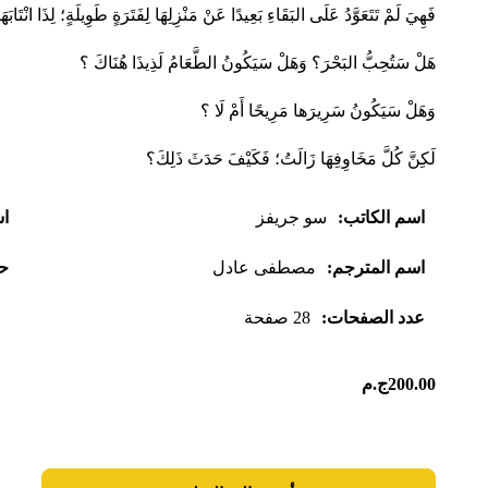
فَهِيَ لَمْ تَتَعَوَّدُ عَلَى البَقَاءِ بَعِيدًا عَنْ مَنْزِلِهَا لِفَتَرَةٍ طَوِيلَةٍ؛ لِذَا انْتَاب
هَلْ سَتُحِبُّ البَحْرَ؟ وَهَلْ سَيَكُونُ الطَّعَامُ لَذِيذَا هُنَاكَ ؟
وَهَلْ سَيَكُونُ سَرِيرَها مَرِيحًا أَمْ لَا ؟
لَكِنَّ كُلَّ مَخَاوِفِهَا زَالَتُ؛ فَكَيْفَ حَدَثَ ذَلِكَ؟
اسم الكاتب:
سو جريفز
اس
اسم المترجم:
مصطفى عادل
حج
عدد الصفحات:
28 صفحة
200.00
ج.م