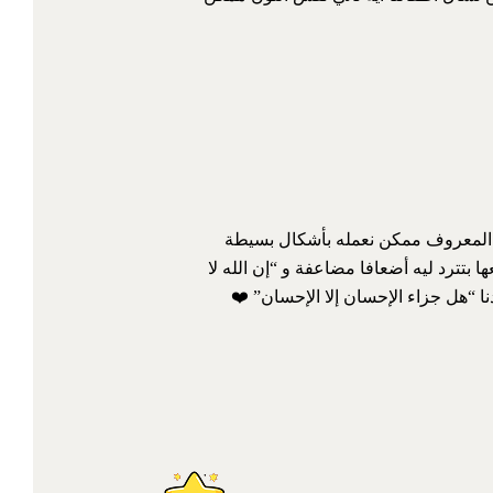
 🥹 وتعرفيه من خلال القصة إن المعروف ممكن نعمله بأشكال بسيطة
بيبيعها بتترد ليه أضعافا مضاعفة و “إن الله لا
ا “هل جزاء الإحسان إلا الإحسان” ❤️