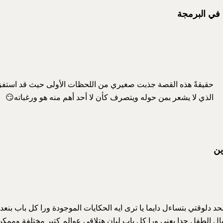
 في البرمجة
حقيقةً هذه القصة جذبت صغيري من اللحظات الأولى حيث قد استفز
الذي لا يشعر بمن حوله ويتصرف كأن لا أحد أهم منه هو ورغباته😏
ين
حد دلوقتي بتساءل دايما يا ترى ايه الحكايات الموجودة ورا كل باب بن
ال الطفل جدا يعني ورا كل باب ليان هتلاقي عوالم كتير مختلفة وممكن