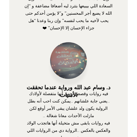
السعادة اللي بيبيعها بتترد ليه أضعافا مضاعفة و “إن
الله لا يضيع أجر المحسنين” و”لا يؤمن أحدكم حتى
يحب لأخيه ما يحب لنفسه” وإن ربنا وعدنا “هل
جزاء الإحسان إلا الإحسان” ❤️
د. وسام عبد الله ورواية عندما تحققت
فيه روايات وقصص تحس أنها متفصلة لأولادك
الأمنيات
..يعني جاية علشانهم ..يمكن كنت احب أنه بطل
الرولية يكون ولد علشان يبقى الأمر أوقع لكن
مازلت الأحداث معانا شغالة ..
فيه روايات بابقى مش متخيلة أنها هاتجذب الولاد
والعكس بالعكس ..الرواية دي من الروايات اللي