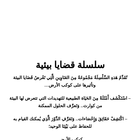
سلسلة قضايا بيئية
تُقَدِّمُ هَذهِ السِّلْسِلَةُ مَجْمُوعَةُ مِنَ العَنَاوِينِ الَّتِي تَعْرضُ قَضَايا البيئة
وتأثيرها على كوكب الأرض…
– اسْتَكْشَف أَمْثَلَةً مِنَ الحَيَاة الطبيعية للتهديدات التي تتعرض لها البيئة
من كوارث.. وَتَعرَّف الحلول الممكنة
– اكْتَشِفْ حَقَائِقَ وَإِحْصَاءات.. وَتَعَرَّفِ الدَّوْرَ الَّذِي يُمكنك القيام به
للحفاظ على بَيْتِنَا الوحيد؛
كوكب الأرض.