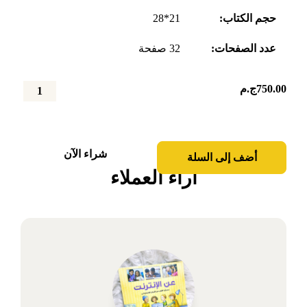
حجم الكتاب:
21*28
عدد الصفحات:
32 صفحة
750.00
ج.م
كمية
سلسلة
قضايا
بيئية
شراء الآن
أضف إلى السلة
آراء العملاء