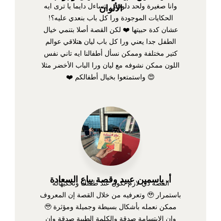
وانا صغيرة ولحد دلوقتي بتساءل دايما يا ترى ايه
الألوان
الحكايات الموجودة ورا كل باب بنعدي عليه؟!
عشان كدة حبيتها ❤️ لكن القصة أصلا بتنمي خيال
الطفل جدا يعني ورا كل باب ليان هتلاقي عوالم
كتير مختلفة وممكن نسأل أطفالنا ايه تاني نفس
اللون ممكن نشوفه مع ليان ورا الباب الأخضر مثلا
😍 واستمتعوا بخيال أطفالكم ❤️
أ. ياسمين عبيد وقصة بياع السعادة
القصة دي لازم تكون عند طفلك وتحكيهاله
باستمرار 🥹 وتعرفيه من خلال القصة إن المعروف
ممكن نعمله بأشكال بسيطة وجميلة ومؤثرة 🥹
وإن الابتسامة صدقة والكلمة الطيبة صدقة وإن