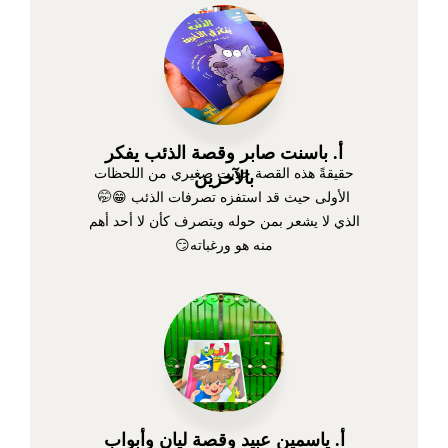
أ. باسنت صابر وقصة الذئب يفكر
حقيقةً هذه القصة جذبت صغيري من اللحظات
بالآخرين
الأولى حيث قد استفزه تصرفات الذئب 😁🤭
الذي لا يشعر بمن حوله ويتصرف كأن لا أحد أهم
منه هو ورغباته😏
أ. ياسمين عبيد وقصة ليان وأبواب