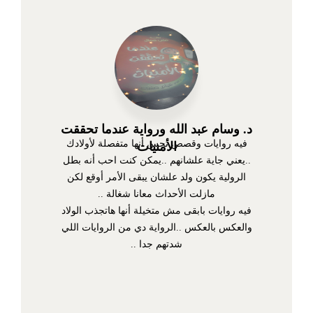
د. وسام عبد الله ورواية عندما تحققت
فيه روايات وقصص تحس أنها متفصلة لأولادك
الأمنيات
..يعني جاية علشانهم ..يمكن كنت احب أنه بطل
الرولية يكون ولد علشان يبقى الأمر أوقع لكن
مازلت الأحداث معانا شغالة ..
فيه روايات بابقى مش متخيلة أنها هاتجذب الولاد
والعكس بالعكس ..الرواية دي من الروايات اللي
شدتهم جدا ..