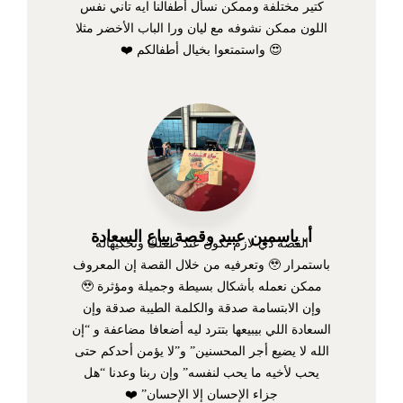
كتير مختلفة وممكن نسأل أطفالنا ايه تاني نفس
اللون ممكن نشوفه مع ليان ورا الباب الأخضر مثلا
😍 واستمتعوا بخيال أطفالكم ❤️
أ. ياسمين عبيد وقصة بياع السعادة
القصة دي لازم تكون عند طفلك وتحكيهاله
باستمرار 🥹 وتعرفيه من خلال القصة إن المعروف
ممكن نعمله بأشكال بسيطة وجميلة ومؤثرة 🥹
وإن الابتسامة صدقة والكلمة الطيبة صدقة وإن
السعادة اللي بيبيعها بتترد ليه أضعافا مضاعفة و “إن
الله لا يضيع أجر المحسنين” و”لا يؤمن أحدكم حتى
يحب لأخيه ما يحب لنفسه” وإن ربنا وعدنا “هل
جزاء الإحسان إلا الإحسان” ❤️