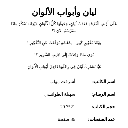
ليان وأبواب الألوان
عَلَى أَرْضِ الْغُرْفَةِ قَعَدَتْ لَيَانٍ، وَحَولَهَا كُلُّ الْأَلْوَانِ حَيْرَانَة تُفَكِّرُ مَاذَا
سَتَرْسُمُ الآن ؟!
وَبَعْدَ تَفْكِيرٍ كَثِير .. بِدَهْشَةٍ تَوَقَّفَتْ عَنِ التَّفْكِيرِ !
تُرَى مَاذَا وَجَدَتْ إِلَى جَانِبِ السَّرِير ؟!
هَيَّا نُشَارِكْ لَيَانَ فِي رِحْلَتِهَا دَاخِلَ أَبْوَابِ الْأَلْوَانِ
اسم الكاتب:
أشرقت مهاب
اسم الرسام:
سهيلة الطوانسي
حجم الكتاب:
21*29.7
عدد الصفحات:
36 صفحة