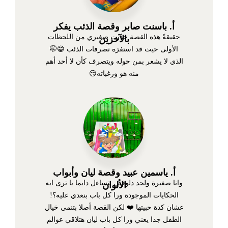
أ. باسنت صابر وقصة الذئب يفكر
حقيقةً هذه القصة جذبت صغيري من اللحظات
بالآخرين
الأولى حيث قد استفزه تصرفات الذئب 😁🤭
الذي لا يشعر بمن حوله ويتصرف كأن لا أحد أهم
منه هو ورغباته😏
أ. ياسمين عبيد وقصة ليان وأبواب
وانا صغيرة ولحد دلوقتي بتساءل دايما يا ترى ايه
الألوان
الحكايات الموجودة ورا كل باب بنعدي عليه؟!
عشان كدة حبيتها ❤️ لكن القصة أصلا بتنمي خيال
الطفل جدا يعني ورا كل باب ليان هتلاقي عوالم