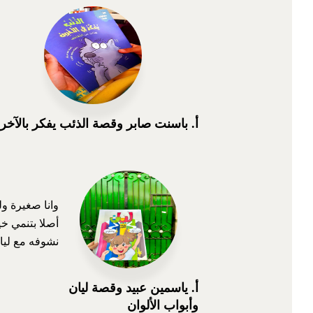
أ. باسنت صابر وقصة الذئب يفكر بالآخر
وانا صغيرة ول
أصلا بتنمي خي
نشوفه مع ليان
أ. ياسمين عبيد وقصة ليان
وأبواب الألوان