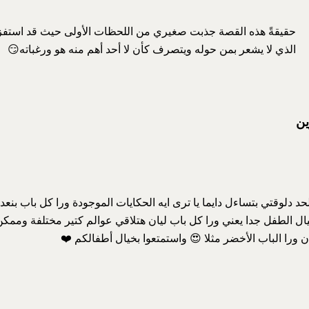
حقيقةً هذه القصة جذبت صغيري من اللحظات الأولى حيث قد استفز
الذي لا يشعر بمن حوله ويتصرف كأن لا أحد أهم منه هو ورغباته😏
ين
حد دلوقتي بتساءل دايما يا ترى ايه الحكايات الموجودة ورا كل باب بن
ال الطفل جدا يعني ورا كل باب ليان هتلاقي عوالم كتير مختلفة وممكن
 ورا الباب الأخضر مثلا 😍 واستمتعوا بخيال أطفالكم ❤️