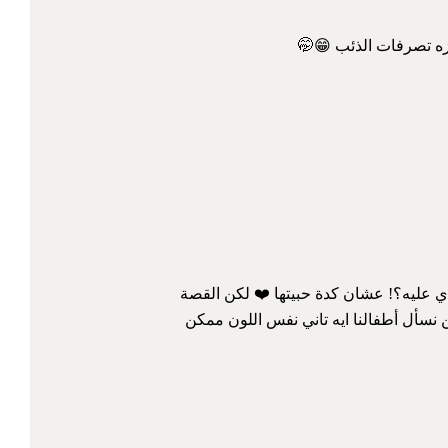
ه تصرفات الذئب 😁🤭
عدي عليه؟! عشان كدة حبيتها ❤️ لكن القصة
 نسأل أطفالنا ايه تاني نفس اللون ممكن