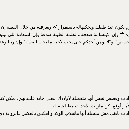
القصة دي لازم تكون عند طفلك وتحكيهاله باستمرار
وجميلة ومؤثرة 🥹 وإن الابتسامة صدقة والكلمة الطيبة صدقة وإن السعادة اللي 
حسنين” و”لا يؤمن أحدكم حتى يحب لأخيه ما يحب لنفسه” وإن ربنا وعدن
ايات وقصص تحس أنها متفصلة لأولادك ..يعني جاية علشانهم ..يمكن كن
أمر أوقع لكن مازلت الأحداث معانا شغالة ..
يات بابقى مش متخيلة أنها هاتجذب الولاد والعكس بالعكس ..الرواية دي 