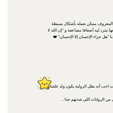
 🥹 وتعرفيه من خلال القصة إن المعروف ممكن نعمله بأشكال بسيطة
بيبيعها بتترد ليه أضعافا مضاعفة و “إن الله لا
ا “هل جزاء الإحسان إلا الإحسان” ❤️
ت احب أنه بطل الرولية يكون ولد علشان
من الروايات اللي شدتهم جدا ..