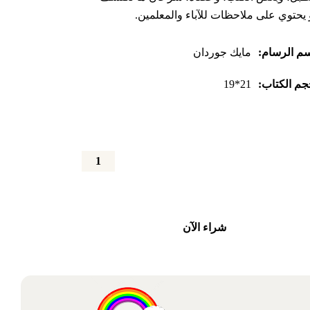
و يحتوي على ملاحظات للآباء والمعلمين.
م الرسام:
مايك جوردان
م الكتاب:
21*19
كمية
ما
الصوت؟
شراء الآن