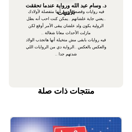
د. وسام عبد الله ورواية عندما تحققت
فيه روايات وقصص تحس أنها متفصلة لأولادك
الأمنيات
..يعني جاية علشانهم ..يمكن كنت احب أنه بطل
الرولية يكون ولد علشان يبقى الأمر أوقع لكن
مازلت الأحداث معانا شغالة ..
فيه روايات بابقى مش متخيلة أنها هاتجذب الولاد
والعكس بالعكس ..الرواية دي من الروايات اللي
شدتهم جدا ..
منتجات ذات صلة