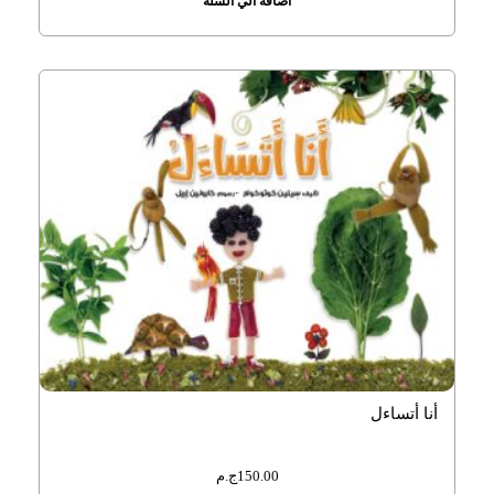
اضافة الي السلة
أنا أتساءل
150.00
ج.م