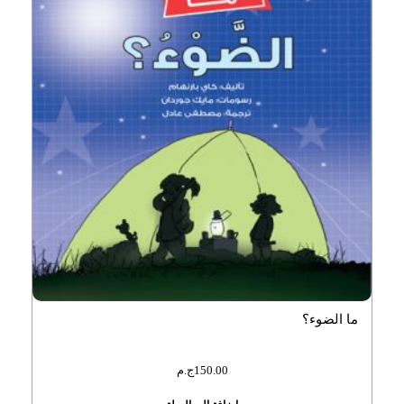
ما الضوء؟
150.00
ج.م