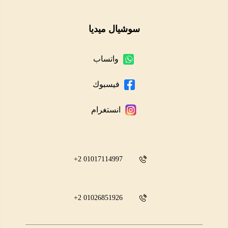
سوشيال ميديا
واتساب
فيسبوك
انستغرام
01017114997 2+
01026851926 2+