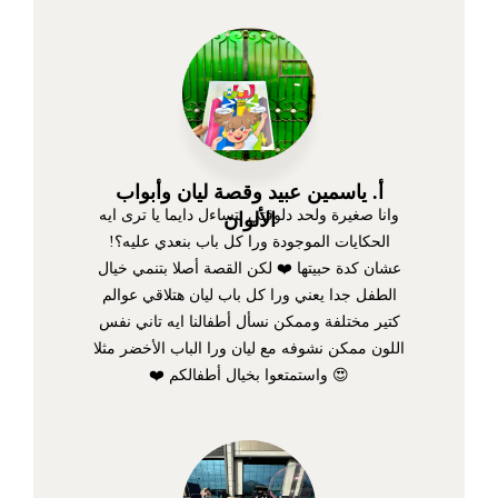
أ. ياسمين عبيد وقصة ليان وأبواب
وانا صغيرة ولحد دلوقتي بتساءل دايما يا ترى ايه
الألوان
الحكايات الموجودة ورا كل باب بنعدي عليه؟!
عشان كدة حبيتها ❤️ لكن القصة أصلا بتنمي خيال
الطفل جدا يعني ورا كل باب ليان هتلاقي عوالم
كتير مختلفة وممكن نسأل أطفالنا ايه تاني نفس
اللون ممكن نشوفه مع ليان ورا الباب الأخضر مثلا
😍 واستمتعوا بخيال أطفالكم ❤️