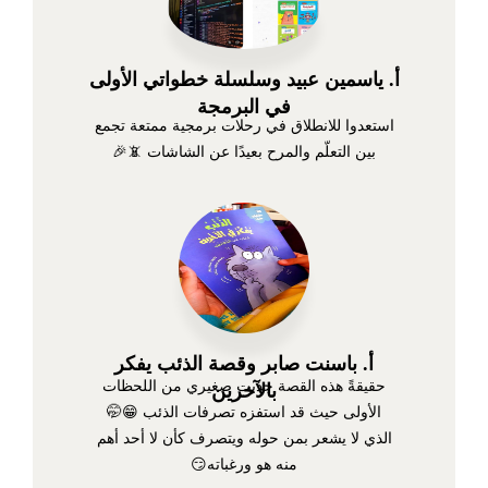
أ. ياسمين عبيد وسلسلة خطواتي الأولى
في البرمجة
استعدوا للانطلاق في رحلات برمجية ممتعة تجمع
بين التعلّم والمرح بعيدًا عن الشاشات 📵🎉
أ. باسنت صابر وقصة الذئب يفكر
حقيقةً هذه القصة جذبت صغيري من اللحظات
بالآخرين
الأولى حيث قد استفزه تصرفات الذئب 😁🤭
الذي لا يشعر بمن حوله ويتصرف كأن لا أحد أهم
منه هو ورغباته😏