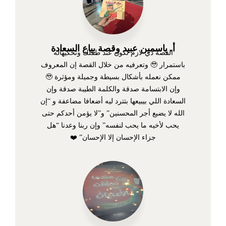
أ. ياسمين عبيد وقصة بياع السعادة
القصة دي لازم تكون عند طفلك وتحكيهاله
باستمرار 🥹 وتعرفيه من خلال القصة إن المعروف
ممكن نعمله بأشكال بسيطة وجميلة ومؤثرة 🥹
وإن الابتسامة صدقة والكلمة الطيبة صدقة وإن
السعادة اللي بيبيعها بتترد ليه أضعافا مضاعفة و “إن
الله لا يضيع أجر المحسنين” و”لا يؤمن أحدكم حتى
يحب لأخيه ما يحب لنفسه” وإن ربنا وعدنا “هل
جزاء الإحسان إلا الإحسان” ❤️