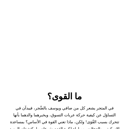
ما القوى؟
في المتجر يشعر كل من صافي ويوسف بالضَّجر، فيبدآن في
التساؤل عن كيفية حركة عربات التسوق، ويخبرهما والدهما بأنها
تتحرك بسبب القُوَى! ولكن، ماذا تعني القوة في الأساس؟ بمساعدة
الاسكوتر، والعجلات، ومباراة لكرة القدم سَرعان ما يكتشفان المزيد